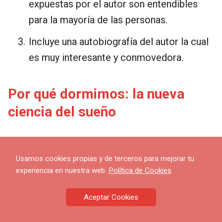
expuestas por el autor son entendibles
para la mayoría de las personas.
Incluye una autobiografía del autor la cual
es muy interesante y conmovedora.
Por qué dormimos: la nueva
ciencia del sueño
Cita favorita
Usamos cookies propias y de terceros para mejorar tu
“Como tratamiento médico, quizás sea el
experiencia en nuestra web.
Política de Cookies
menos doloroso y más agradable de seguir” –
Matthew Walker
Aceptar Cookies